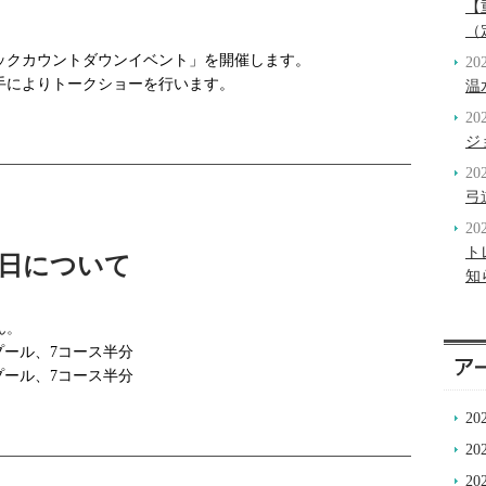
【
（
ピックカウントダウンイベント」を開催します。
20
手によりトークショーを行います。
温
20
ジ
20
弓
20
ト
日について
知
ん。
用プール、7コース半分
用プール、7コース半分
20
20
20