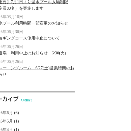
重要】7月1日より温水プール入場制限
定員80名）を実施します
26年03月18日
水プール利用時間一部変更のお知らせ
26年06月30日
ョギングコース使用中止について
26年06月26日
道場 利用中止のお知らせ 6/30(火)
26年06月26日
レーニングルーム 6/27(土)営業時間のお
らせ
26年6月
(6)
26年5月
(1)
26年4月
(1)