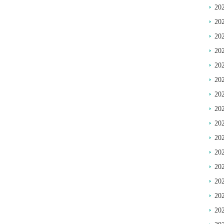
20
20
20
20
20
20
20
20
20
20
20
20
20
20
20