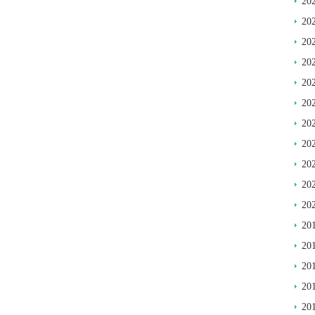
20
20
20
20
20
20
20
20
20
20
20
20
20
20
20
20