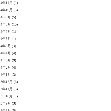
24年11月
(1)
24年10月
(3)
24年9月
(5)
24年8月
(10)
24年7月
(1)
24年6月
(1)
24年5月
(3)
24年4月
(4)
24年3月
(9)
24年2月
(4)
24年1月
(3)
23年12月
(6)
23年11月
(5)
23年10月
(4)
23年9月
(3)
23年8月
(5)