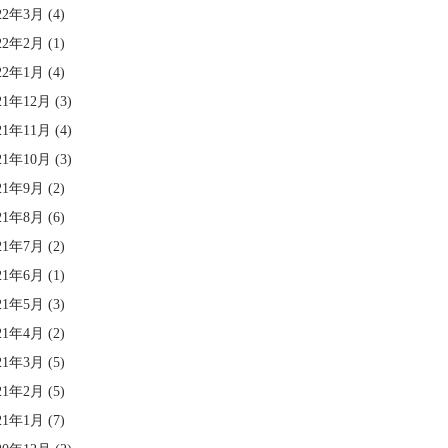
22年3月
(4)
22年2月
(1)
22年1月
(4)
21年12月
(3)
21年11月
(4)
21年10月
(3)
21年9月
(2)
21年8月
(6)
21年7月
(2)
21年6月
(1)
21年5月
(3)
21年4月
(2)
21年3月
(5)
21年2月
(5)
21年1月
(7)