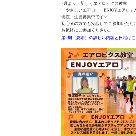
7月より、新しくエアロビクス教室
「やさしいエアロ」「ENJOYエアロ
現在、生徒募集中です✨
初心者の方でも安心してご参加いただ
お気軽にご参加ください。
第2期（夏期）の詳しい内容と日程は