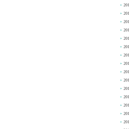
20
20
20
20
20
20
20
20
20
20
20
20
20
20
20